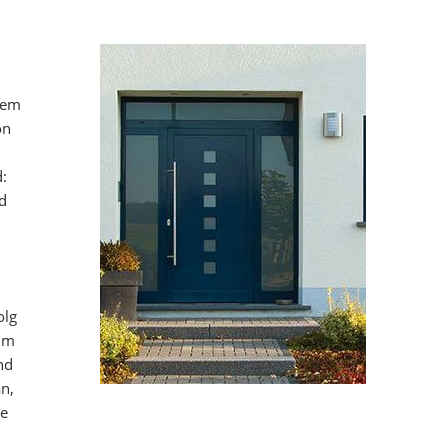
dem
on
:
d
olg
 im
nd
n,
te