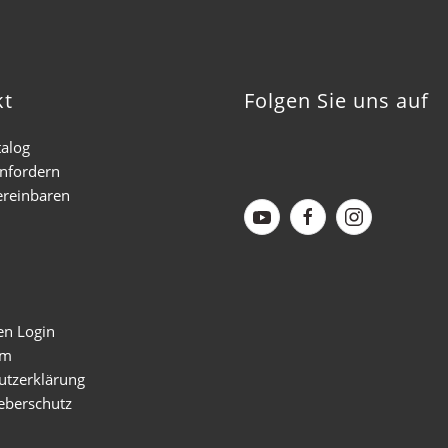
kt
Folgen Sie uns auf
talog
anfordern
ereinbaren
en Login
um
utzerklärung
eberschutz