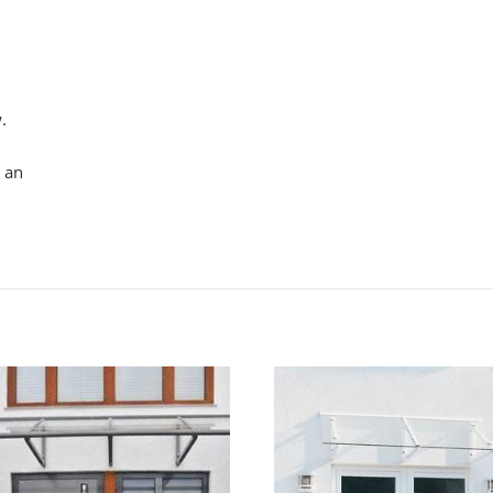
.
 an