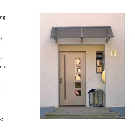
ung
el
er
en.
e
k: