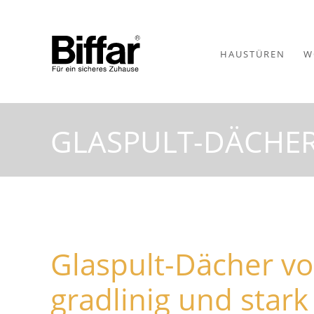
HAUSTÜREN
W
GLASPULT-DÄCHE
Glaspult-Dächer von
gradlinig und stark