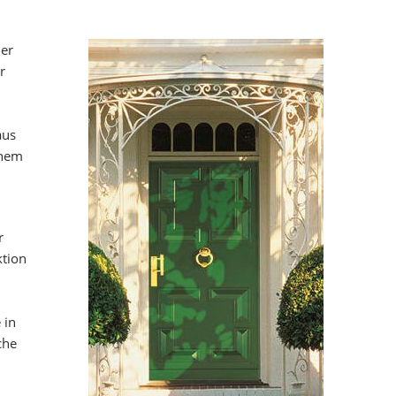
der
r
aus
inem
r
ktion
 in
che