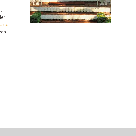
n
.
der
chte
zen
h