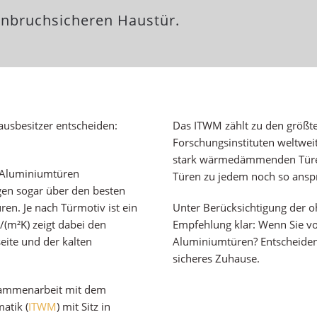
einbruchsicheren Haustür.
usbesitzer entscheiden:
Das ITWM zählt zu den größ
Forschungsinstituten weltweit
stark wärmedämmenden Türen
r-Aluminiumtüren
Türen zu jedem noch so ansp
en sogar über den besten
n. Je nach Türmotiv ist ein
Unter Berücksichtigung der 
/(m²K) zeigt dabei den
Empfehlung klar: Wenn Sie vo
ite und der kalten
Aluminiumtüren? Entscheiden S
sicheres Zuhause.
usammenarbeit mit dem
atik (
ITWM
) mit Sitz in