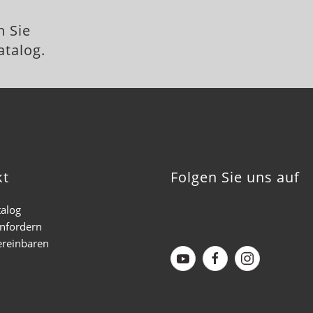
n Sie
atalog.
kt
Folgen Sie uns auf
talog
anfordern
ereinbaren